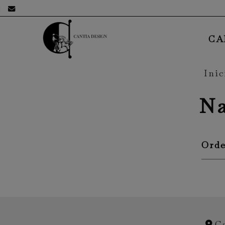
652217092
cristina-juanma
hotmail.com
CA
Inic
N
C