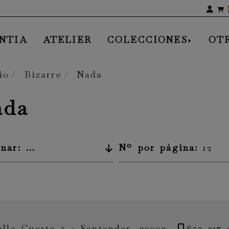
Ide
NTIA
ATELIER
COLECCIONES
OT
io
Bizarre
Nada
ada
Ordenar:
Nombre de A a Z
Nº por página:
12
alle Cuesta 5 -
Santander,
39002
652 217 