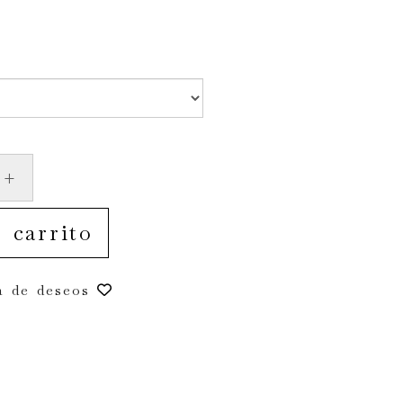
+
 carrito
a de deseos