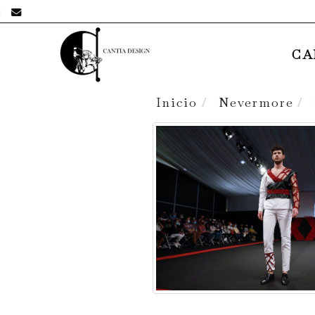
652217092
cristina-juanma
hotmail.com
CA
Inicio
Nevermore