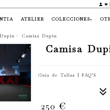
Ide
NTIA
ATELIER
COLECCIONES
OT
Dupin
Camisa Dupin
Camisa Dup
Guía de Tallas
|
FAQ’S
250 €