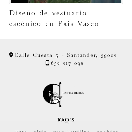
Diseño de vestuario
escénico en País Vasco
Calle Cuesta 5 -
Santander,
39002
652 217 092
FAQ'S
Este sitio web utiliza cookies